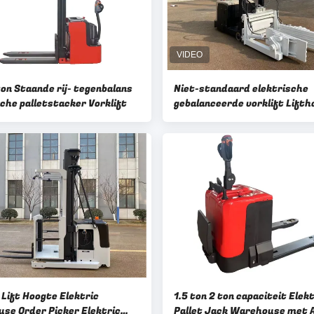
ton Staande rij- tegenbalans
Niet-standaard elektrische
che palletstacker Vorklift
gebalanceerde vorklift Lift
3000M Lithiumbatterie 25.
 Lift Hoogte Elektric
1.5 ton 2 ton capaciteit Elekt
se Order Picker Elektric
Pallet Jack Warehouse met 