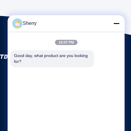
Sherry
10:07 PM
TD.
Good day, what product are you looking 
for?
Snelle links
Bedrijfsprofiel
Fabrieksreis
Kwaliteitscontrole
Sitemap
Privacybeleid