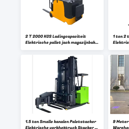
2 T 2000 KGS Ladingcapaciteit
1 ton 2 
Elektrische pallet jack magazijnbak
Elektris
Vervoersvoertuig
1.5 ton Smalle kanalen Paletstacker
9 Meter
Elektrische vorkheftruck Stacker 3
Warehou