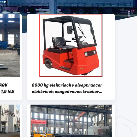
ten
AGV
8000 kg elektrische sleeptractor
 1,5 kW
elektrisch aangedreven tractor
hydraulische rem