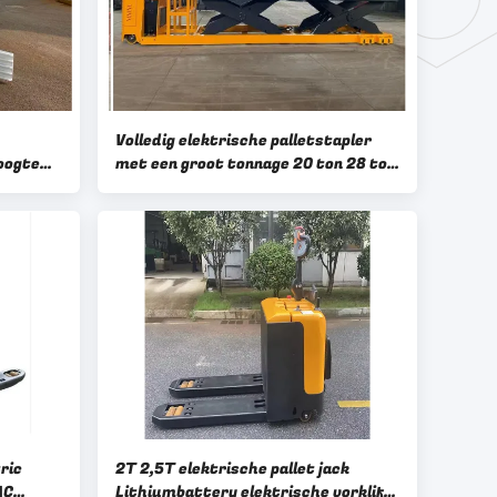
Volledig elektrische palletstapler
hoogte
met een groot tonnage 20 ton 28 ton
6V 160AH
20000 KGS 280000 KGS
ric
2T 2,5T elektrische pallet jack
AC
Lithiumbattery elektrische vorklift