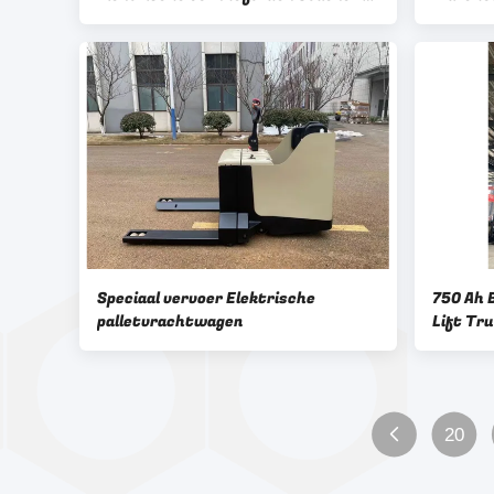
richting
Aerial O
Speciaal vervoer Elektrische
750 Ah 
palletvrachtwagen
Lift Tru
20