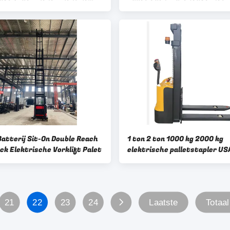
rder Picker Truck
Power
Batterij Sit-On Double Reach
1 ton 2 ton 1000 kg 2000 kg
ck Elektrische Vorklift Palet
elektrische palletstapler US
controller
21
22
23
24
Laatste
Totaal