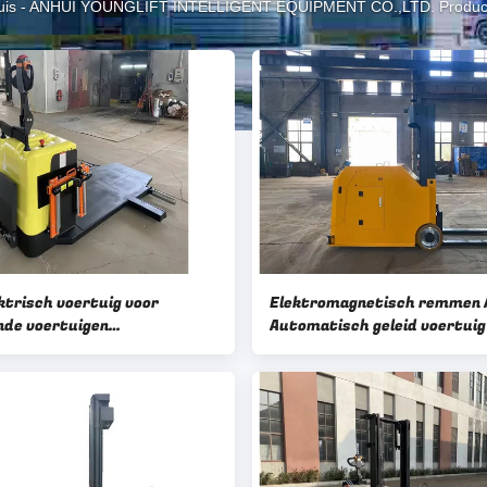
uis
-
ANHUI YOUNGLIFT INTELLIGENT EQUIPMENT CO.,LTD. Produc
ktrisch voertuig voor
Elektromagnetisch remmen 
de voertuigen
Automatisch geleid voertuig
terijen Voeding Pallettruck