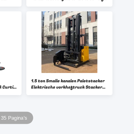
pallet jack
1.5 ton Smalle kanalen Paletstacker
A Curtis
Elektrische vorkheftruck Stacker
Vork Rotatiehoek 180 graden
 35 Pagina's