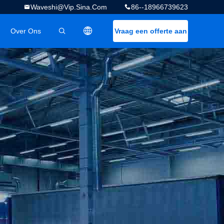
Waveshi@vip.sina.com
86--18966739623
Over Ons
Vraag een offerte aan
描述