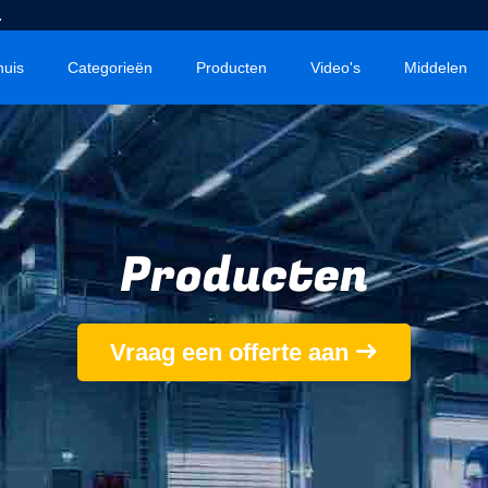
.
huis
Categorieën
Producten
Video's
Middelen
Producten
Vraag een offerte aan