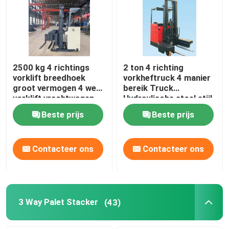
2500 kg 4 richtings
2 ton 4 richting
vorklift breedhoek
vorkheftruck 4 manier
groot vermogen 4 weg
bereik Truck
vorklift vrachtwagen
Hydraulische stoel stijl
Beste prijs
Beste prijs
Contacteer ons
Contacteer ons
3 Way Palet Stacker
(43)