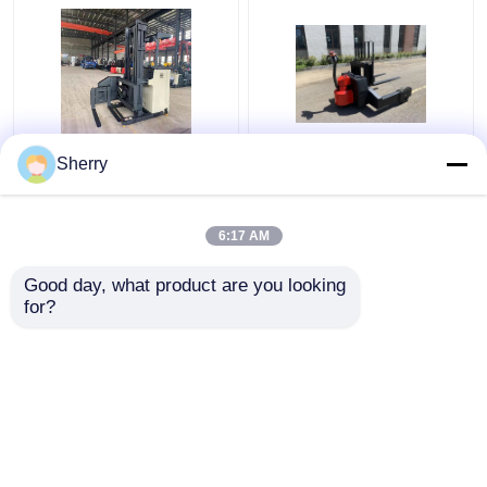
2500kg 3 Way Palet
Side Stand On Electric
Sherry
Stacker Smal gangpad
Stacker 1,5 ton
AC Drive Automatisch
Amerikaans CURTIS
geleide breedhoek
aandrijfsysteem
6:17 AM
Beste prijs
Beste prijs
Good day, what product are you looking 
for?
Contacteer ons
Contacteer ons
Bekijk meer