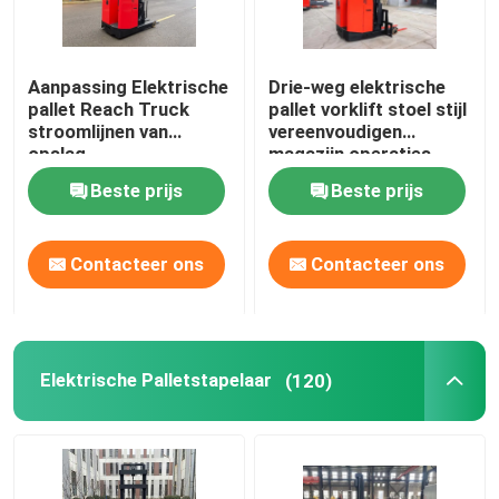
Doppelbreed heftruck
Aanpassing Elektrische
Drie-weg elektrische
pallet Reach Truck
pallet vorklift stoel stijl
order pickingsvorkheftruck
stroomlijnen van
vereenvoudigen
opslag
magazijn operaties
Beste prijs
Beste prijs
Automatisch geleide AGV-voertuig
Contacteer ons
Contacteer ons
Elektrische heftruck voor tegenbalans
Elektrische Palletstapelaar
(120)