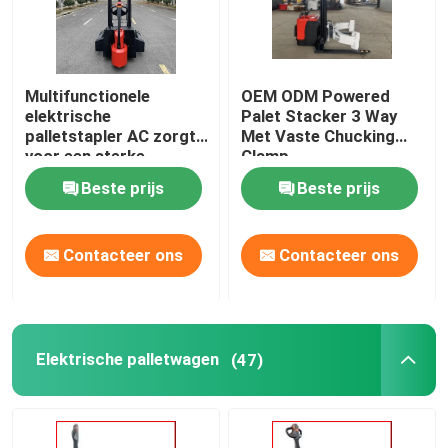
Multifunctionele
OEM ODM Powered
elektrische
Palet Stacker 3 Way
palletstapler AC zorgt
Met Vaste Chucking
voor een sterke
Clamp
klimkracht
Beste prijs
Beste prijs
Contacteer ons
Contacteer ons
Elektrische palletwagen
(47)