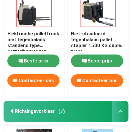
Elektrische pallettruck
Niet-standaard
met tegenbalans
tegenbalans pallet
standend type
stapler 1500 KG duplex
batterijvermogen
mast
Beste prijs
Beste prijs
Contacteer ons
Contacteer ons
4 Richtingsvorklaar
(7)