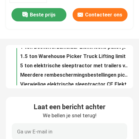
Beste prijs
Contacteer ons
1 ton Bestelverzamelaar Elektrische pallet jack Elektromagnetische hydraulische klep
Ongeveer ons
1.5 ton Warehouse Picker Truck Lifting limit geïntegreerde duimknop
5 ton elektrische sleeptractor met trailers van polyurethaan
Fabrieksreis
Meerdere rembeschermingsbestellingen picking vorklift truck CE elektromagnetische hydraulische klep
Vierwielige elektrische sleeptractor CE Elektrische tractor
Kwaliteitscontrole
7.0 ton sleeptractor elektrische stoel rijden drie punt vier wielen structuur
Elektrische bagage trekker 8000 kg Mechanische hydraulische parkeerrem
Contact de V.S.
8000 kg elektrische sleeptractor bagage sleeptractor vier wielen
Nomenclatuurbelasting 450 kg Tegenbalans Vorklift Elektronisch stuurpedaal beschermingsarm
Nieuws
1500 KG Dubbelbandheftruck Tegenbalans Vorkhef Verplaatsingsafstand 60 mm
Laat een bericht achter
OEM ODM Tegenbalansheftruck van 1,5 ton met koelkastklem
We bellen je snel terug!
bloggen
Buitenwerk Elektrische pallettruck Stand Up Nominale belasting 1,5 ton
Niet-standaard tegenbalans pallet stapler 1500 KG duplex mast
Elektrische Palletvorkheftruck
Elektrische pallettruck met tegenbalans standend type batterijvermogen