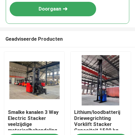
Doorgaan
Geadviseerde Producten
Huis
Smalke kanalen 3 Way
Lithium/loodbatterij
Producten
Electric Stacker
Driewegrichting
veelzijdige
Vorklift Stacker
materiaalbehandeling
Capaciteit 1500 kg
Video's