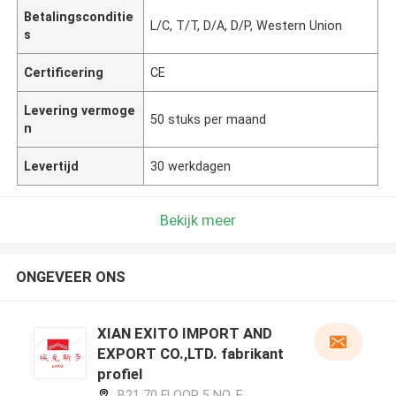
Betalingsconditie
L/C, T/T, D/A, D/P, Western Union
s
Certificering
CE
Levering vermoge
50 stuks per maand
n
Levertijd
30 werkdagen
Bekijk meer
ONGEVEER ONS
XIAN EXITO IMPORT AND
EXPORT CO.,LTD. fabrikant
profiel
B21 70 FLOOR 5 NO. E