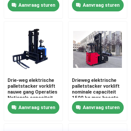
oplossing
Lifthoogte 8000
Aanvraag sturen
Aanvraag sturen
meter
Ongeveer ons
Fabrieksreis
Kwaliteitscontrole
Contact de V.S.
Drie-weg elektrische
Drieweg elektrische
palletstacker vorklift
palletstacker vorklift
Nieuws
nauwe gang Operaties
nominale capaciteit
Nationale capaciteit
1500 kg max.hoogte
1500 kg Max.hoogte
7000 mm
Aanvraag sturen
Aanvraag sturen
bloggen
7000 mm Hoogdichte
opslagomgevingen
opslagomgevingen
met een hoge
dichtheid
Elektrische Palletvorkheftruck