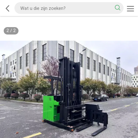
2
/
2