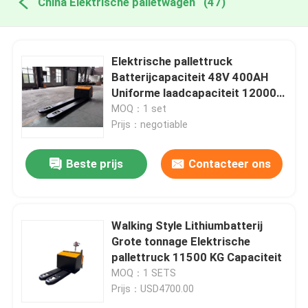
China Elektrische palletwagen
(47)
Elektrische pallettruck
Batterijcapaciteit 48V 400AH
Uniforme laadcapaciteit 12000
KG
MOQ：1 set
Prijs：negotiable
Beste prijs
Contacteer ons
Walking Style Lithiumbatterij
Grote tonnage Elektrische
pallettruck 11500 KG Capaciteit
MOQ：1 SETS
Prijs：USD4700.00