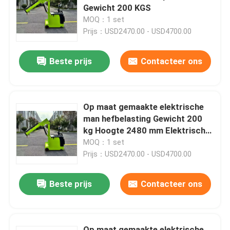
Gewicht 200 KGS
MOQ：1 set
Ongeveer ons
Prijs：USD2470.00 - USD4700.00
Beste prijs
Contacteer ons
Fabrieksreis
Kwaliteitscontrole
Op maat gemaakte elektrische
man hefbelasting Gewicht 200
Contact de V.S.
kg Hoogte 2480 mm Elektrische
kersenplukker
MOQ：1 set
Prijs：USD2470.00 - USD4700.00
Nieuws
Beste prijs
Contacteer ons
bloggen
Elektrische Palletvorkheftruck
Op maat gemaakte elektrische