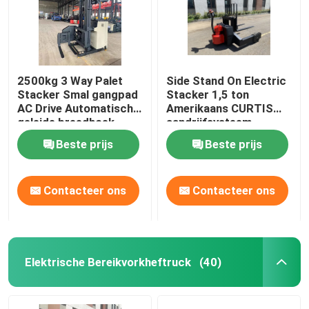
2500kg 3 Way Palet
Side Stand On Electric
Stacker Smal gangpad
Stacker 1,5 ton
AC Drive Automatisch
Amerikaans CURTIS
geleide breedhoek
aandrijfsysteem
Beste prijs
Beste prijs
Contacteer ons
Contacteer ons
Elektrische Bereikvorkheftruck
(40)