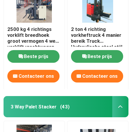
2500 kg 4 richtings
2 ton 4 richting
vorklift breedhoek
vorkheftruck 4 manier
groot vermogen 4 weg
bereik Truck
vorklift vrachtwagen
Hydraulische stoel stijl
Beste prijs
Beste prijs
Contacteer ons
Contacteer ons
3 Way Palet Stacker
(43)