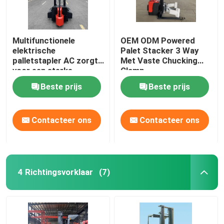
Multifunctionele
OEM ODM Powered
elektrische
Palet Stacker 3 Way
palletstapler AC zorgt
Met Vaste Chucking
voor een sterke
Clamp
klimkracht
Beste prijs
Beste prijs
Contacteer ons
Contacteer ons
4 Richtingsvorklaar
(7)