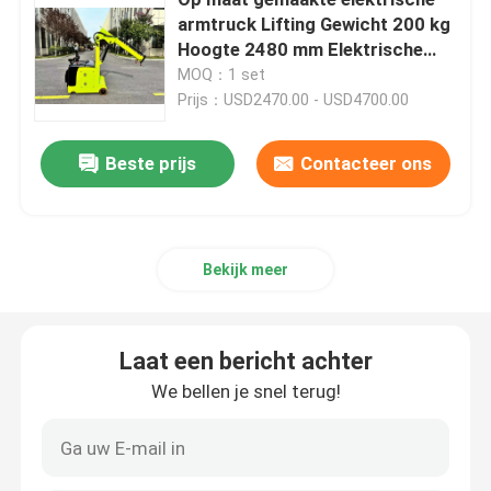
armtruck Lifting Gewicht 200 kg
Hoogte 2480 mm Elektrische
Elektrische Palletstapelaar
man lift
MOQ：1 set
Prijs：USD2470.00 - USD4700.00
Elektrische palletwagen
Beste prijs
Contacteer ons
4 Richtingsvorklaar
3 Way Palet Stacker
Bekijk meer
Elektrische Bereikvorkheftruck
Laat een bericht achter
We bellen je snel terug!
Elektrische slepende tractor
Elektrische voertuigvervoerder