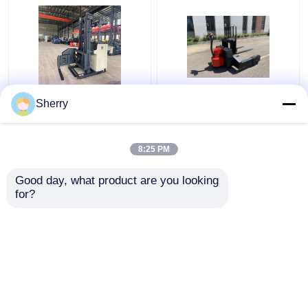
2500kg 3 Way Palet
Side Stand On Electric
Sherry
Stacker Smal gangpad
Stacker 1,5 ton
AC Drive Automatisch
Amerikaans CURTIS
geleide breedhoek
aandrijfsysteem
8:25 PM
Beste prijs
Beste prijs
Good day, what product are you looking 
for?
Contacteer ons
Contacteer ons
Bekijk meer