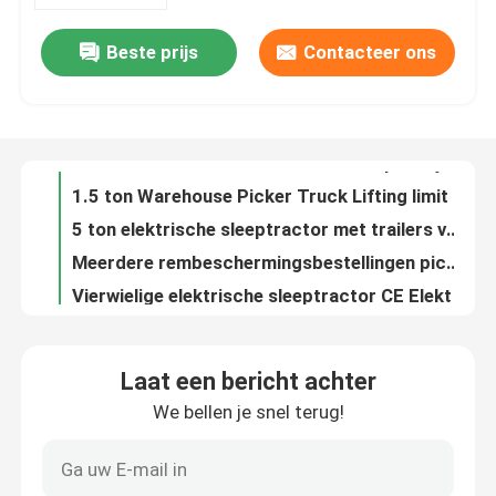
Beste prijs
Contacteer ons
1 ton Bestelverzamelaar Elektrische pallet jack Elektromagnetische hydraulische klep
Ongeveer ons
1.5 ton Warehouse Picker Truck Lifting limit geïntegreerde duimknop
5 ton elektrische sleeptractor met trailers van polyurethaan
Fabrieksreis
Meerdere rembeschermingsbestellingen picking vorklift truck CE elektromagnetische hydraulische klep
Vierwielige elektrische sleeptractor CE Elektrische tractor
Kwaliteitscontrole
7.0 ton sleeptractor elektrische stoel rijden drie punt vier wielen structuur
Elektrische bagage trekker 8000 kg Mechanische hydraulische parkeerrem
Contact de V.S.
8000 kg elektrische sleeptractor bagage sleeptractor vier wielen
Nomenclatuurbelasting 450 kg Tegenbalans Vorklift Elektronisch stuurpedaal beschermingsarm
Elektrische Palletvorkheftruck
1500 KG Dubbelbandheftruck Tegenbalans Vorkhef Verplaatsingsafstand 60 mm
Laat een bericht achter
OEM ODM Tegenbalansheftruck van 1,5 ton met koelkastklem
We bellen je snel terug!
Elektrische Palletstapelaar
Buitenwerk Elektrische pallettruck Stand Up Nominale belasting 1,5 ton
Niet-standaard tegenbalans pallet stapler 1500 KG duplex mast
Elektrische palletwagen
Elektrische pallettruck met tegenbalans standend type batterijvermogen