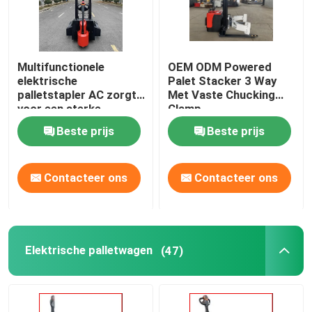
Multifunctionele
OEM ODM Powered
elektrische
Palet Stacker 3 Way
palletstapler AC zorgt
Met Vaste Chucking
voor een sterke
Clamp
klimkracht
Beste prijs
Beste prijs
Contacteer ons
Contacteer ons
Elektrische palletwagen
(47)