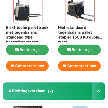
Elektrische pallettruck
Niet-standaard
met tegenbalans
tegenbalans pallet
standend type
stapler 1500 KG duplex
batterijvermogen
mast
Beste prijs
Beste prijs
Contacteer ons
Contacteer ons
4 Richtingsvorklaar
(7)