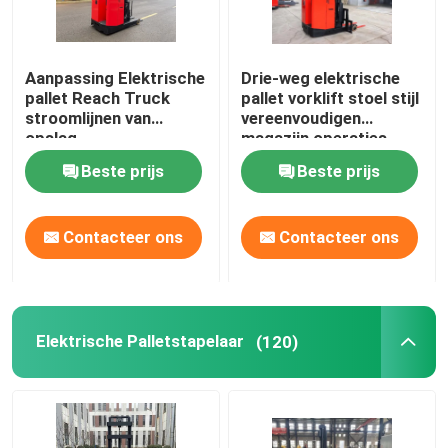
Automatisch geleide AGV-voertuig
Aanpassing Elektrische
Drie-weg elektrische
pallet Reach Truck
pallet vorklift stoel stijl
Elektrische heftruck voor tegenbalans
stroomlijnen van
vereenvoudigen
opslag
magazijn operaties
Beste prijs
Beste prijs
Contacteer ons
Contacteer ons
Elektrische Palletstapelaar
(120)