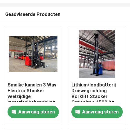
Geadviseerde Producten
Smalke kanalen 3 Way
Lithium/loodbatterij
Electric Stacker
Driewegrichting
Huis
veelzijdige
Vorklift Stacker
materiaalbehandeling
Capaciteit 1500 kg
oplossing
Lifthoogte 8000
Producten
Aanvraag sturen
Aanvraag sturen
meter
Video's