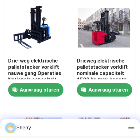
Ongeveer ons
Fabrieksreis
Kwaliteitscontrole
Drie-weg elektrische
Drieweg elektrische
palletstacker vorklift
palletstacker vorklift
nauwe gang Operaties
nominale capaciteit
Contact de V.S.
Nationale capaciteit
1500 kg max.hoogte
1500 kg Max.hoogte
7000 mm
Aanvraag sturen
Aanvraag sturen
7000 mm Hoogdichte
opslagomgevingen
Nieuws
opslagomgevingen
met een hoge
dichtheid
bloggen
Sherry
Elektrische Palletvorkheftruck