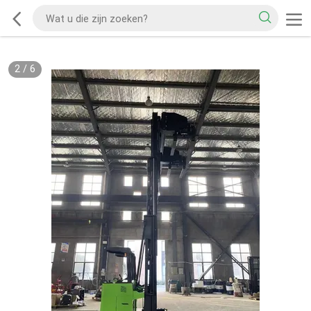
2
/
6