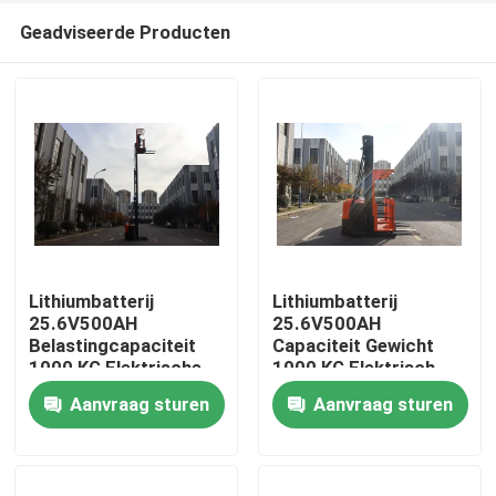
Geadviseerde Producten
Lithiumbatterij
Lithiumbatterij
25.6V500AH
25.6V500AH
Belastingcapaciteit
Capaciteit Gewicht
Huis
1000 KG Elektrische
1000 KG Elektrisch
bestelling picking
bestelmandje
Aanvraag sturen
Aanvraag sturen
Vorklift Truck Lifting
Lifthoogte 8000 mm
Producten
Height 8000 mm
Curtis aandrijfsysteem
Curtis Drive System
Video's