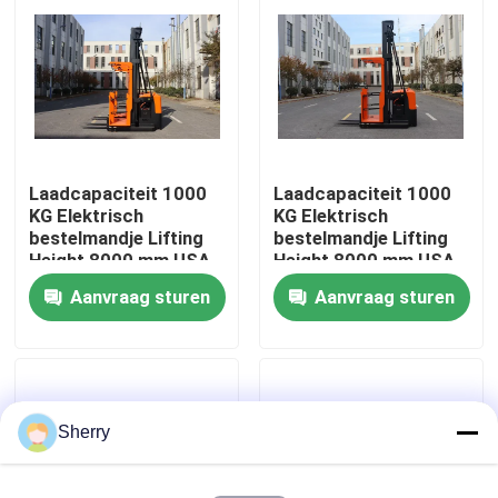
Ongeveer ons
Fabrieksreis
Laadcapaciteit 1000
Laadcapaciteit 1000
Kwaliteitscontrole
KG Elektrisch
KG Elektrisch
bestelmandje Lifting
bestelmandje Lifting
Height 8000 mm USA
Height 8000 mm USA
Contact de V.S.
Curtis Brand Drive
Curtis Brand Drive
Aanvraag sturen
Aanvraag sturen
Control System
Control System
Nieuws
bloggen
Sherry
Elektrische Palletvorkheftruck