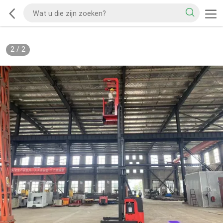
2
/
2