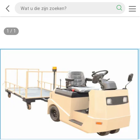
1
/
1