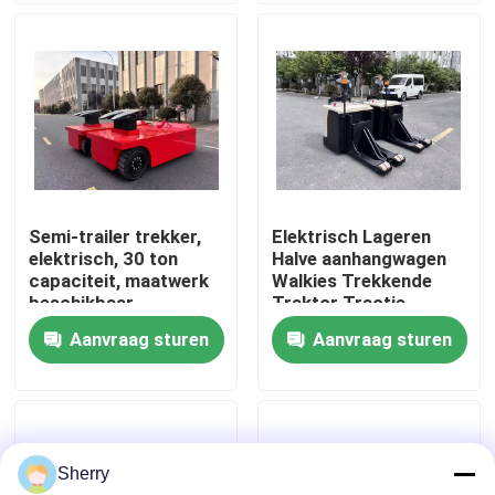
Ongeveer ons
Fabrieksreis
Kwaliteitscontrole
Semi-trailer trekker,
Elektrisch Lageren
elektrisch, 30 ton
Halve aanhangwagen
Contact de V.S.
capaciteit, maatwerk
Walkies Trekkende
beschikbaar
Traktor Tractie
Gewicht 8000 KG
Aanvraag sturen
Aanvraag sturen
Nieuws
Batterijcapaciteit 24
V 320 AH
bloggen
Sherry
Elektrische Palletvorkheftruck