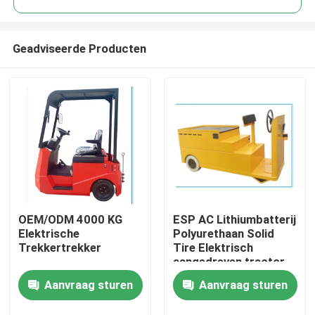
Geadviseerde Producten
OEM/ODM 4000 KG
ESP AC Lithiumbatterij
Huis
Elektrische
Polyurethaan Solid
Trekkertrekker
Tire Elektrisch
aangedreven tractor
Producten
bagage
Aanvraag sturen
Aanvraag sturen
Video's